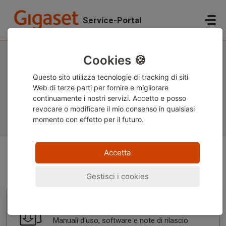
Salta al contenuto principale
Service-Portal
Benvenuti nel supporto Gigaset
Cookies 🍪
Questo sito utilizza tecnologie di tracking di siti
Web di terze parti per fornire e migliorare
continuamente i nostri servizi. Accetto e posso
revocare o modificare
il mio consenso in qualsiasi
Vedi tutte le Domande Frequenti
momento con effetto per il futuro.
Accetta
Informazioni utili
Gestisci i cookies
Download
Manuali d'uso, software e note di rilascio