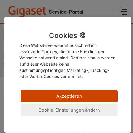
Zum hauptsächlichen Inhalt gehen
Service-Portal
Start
...
Informationen zu Gigaset Pro Business Lösungen
Cookies 🍪
Diese Website verwendet ausschließlich
essenzielle Cookies, die für die Funktion der
Informationen zu Gigaset Pro
Webseite notwendig sind. Darüber hinaus werden
Business Lösungen
auf dieser Webseite keine
zustimmungspflichtigen Marketing-, Tracking-
oder Werbe-Cookies verarbeitet.
Akzeptieren
Beachten Sie bitte dass bei Gigaset Professional
Produkten der Support ausschließlich unseren
autorisierten und zertifizierten Gigaset Professional
Cookie-Einstellungen ändern
Partnern vorbehalten ist.
Wenn Sie ein zertifizierter Gigaset Professional Partner