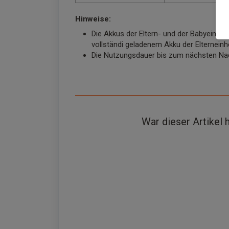
Hinweise
:
Die Akkus der Eltern- und der Babyeinhe
vollständi geladenem Akku der Elterneinhe
Die Nutzungsdauer bis zum nächsten Nac
War dieser Artikel h