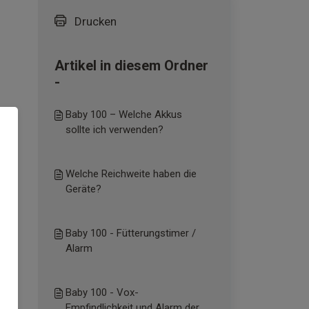
Drucken
Artikel in diesem Ordner
-
Baby 100 – Welche Akkus
sollte ich verwenden?
Welche Reichweite haben die
Geräte?
Baby 100 - Fütterungstimer /
Alarm
ßen
n
Baby 100 - Vox-
Empfindlichkeit und Alarm der