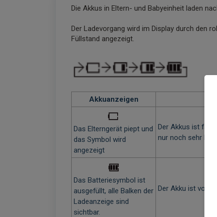
Die Akkus in Eltern- und Babyeinheit laden n
Der Ladevorgang wird im Display durch den ro
Füllstand angezeigt.
Akkuanzeigen
La
Der Akkus ist fast
Das Elterngerät piept und
nur noch sehr kurz
das Symbol wird
angezeigt
Das Batteriesymbol ist
Der Akku ist voll 
ausgefüllt, alle Balken der
Ladeanzeige sind
sichtbar.