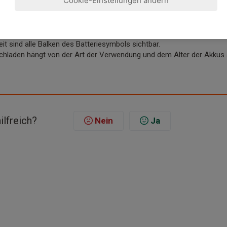
Cookie-Einstellungen ändern
it vor der ersten Verwendung des Babyphons 12 Stunden lang laden. B
it sind alle Balken des Batteriesymbols sichtbar.
hladen hängt von der Art der Verwendung und dem Alter der Akkus 
ilfreich?
Nein
Ja