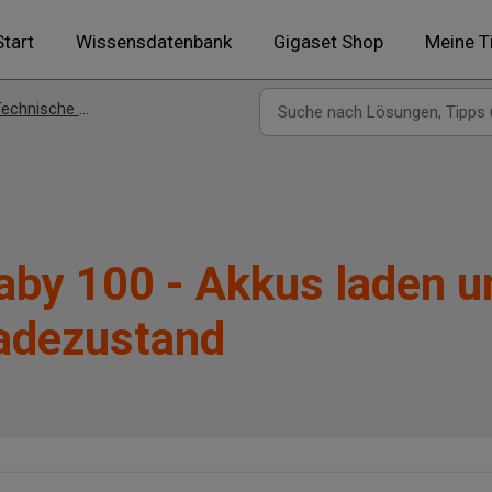
Start
Wissensdatenbank
Gigaset Shop
Meine T
echnische Themen
aby 100 - Akkus laden u
adezustand