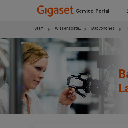
Zum hauptsächlichen Inhalt gehen
Service-Portal
Start
Wissensdatenbank
Babyphones
T
B
L