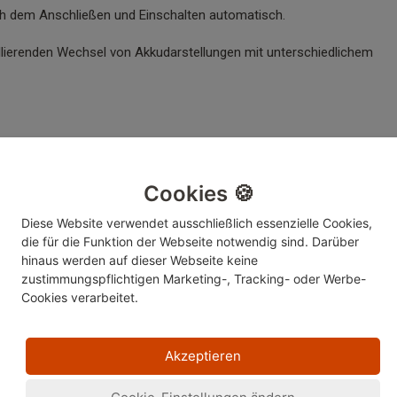
ach dem Anschließen und Einschalten automatisch.
llierenden Wechsel von Akkudarstellungen mit unterschiedlichem
dezustand
Empfehlung
Cookies 🍪
Diese Website verwendet ausschließlich essenzielle Cookies,
 leer und kann das Gerät
Ohne Unterbrechung für wenigstens 30
die für die Funktion der Webseite notwendig sind. Darüber
 betreiben.
Minuten laden.
hinaus werden auf dieser Webseite keine
zustimmungspflichtigen Marketing-, Tracking- oder Werbe-
Cookies verarbeitet.
Damit der Akku aufgeladen bleibt, schlie
aufgeladen
Sie das Gerät während des Gebrauchs a
Akzeptieren
das Stromnetz an.