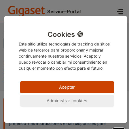
Saltar al contenido principal
Service-Portal
Inicio
Base de conocimientos
Información legal
Información sobre la batería - (EU) 2023/1542 y transporte de mercancías peligrosas
Cookies 🍪
Este sitio utiliza tecnologías de tracking de sitios
web de terceros para proporcionar y mejorar
continuamente nuestros servicios. Acepto y
Información sobre la batería - (EU)
puedo revocar o cambiar
mi consentimiento en
cualquier momento con efecto para el futuro.
2023/1542 y transporte de
mercancías peligrosas
Aceptar
Administrar cookies
Nota:
Este contenido está disponible actualmente solo en
alemán e inglés. Puede utilizar la función de traducción
integrada de su navegador para ver la página en su idioma
preferido. Las instrucciones están disponibles para