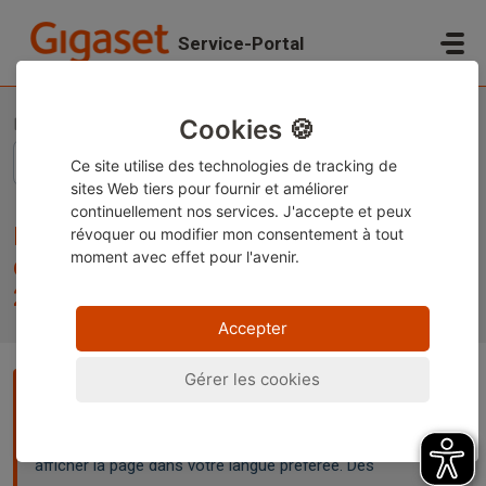
Passer au contenu principal
Service-Portal
Accueil
Base de connaissances
Informations légales
Informations sur les blocs d'alimentation externes - (EU) 2025/2052
Cookies 🍪
Ce site utilise des technologies de tracking de
sites Web tiers pour fournir et améliorer
continuellement nos services. J'accepte et peux
Informations sur les blocs
révoquer ou modifier
mon consentement à tout
moment avec effet pour l'avenir.
d'alimentation externes - (EU)
2025/2052
Accepter
Gérer les cookies
Remarque :
Ce contenu est actuellement disponible
uniquement en allemand et en anglais. Vous pouvez utiliser
la fonction de traduction intégrée de votre navigateur pour
afficher la page dans votre langue préférée. Des