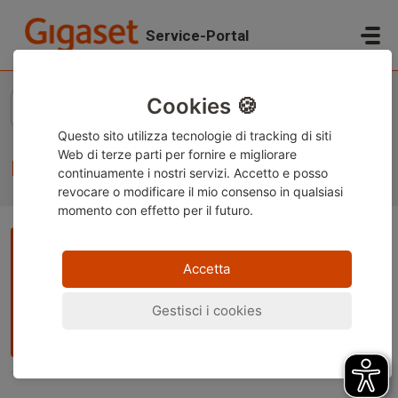
Salta al contenuto principale
Service-Portal
Home
Domande Frequenti (FAQ)
Freshdesk
Cookies 🍪
Questo sito utilizza tecnologie di tracking di siti
Web di terze parti per fornire e migliorare
Freshdesk
continuamente i nostri servizi. Accetto e posso
revocare o modificare
il mio consenso in qualsiasi
momento con effetto per il futuro.
Nota:
Questo contenuto è attualmente disponibile solo in
tedesco e inglese. È possibile utilizzare la funzione di
Accetta
traduzione integrata del browser per visualizzare la pagina
nella lingua desiderata. Le istruzioni sono disponibili per
Gestisci i cookies
Google Chrome
,
Microsoft Edge
o
Mozilla Firefox
.