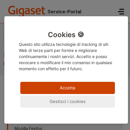
Salta al contenuto principale
Service-Portal
Home
...
How can I read the storage capacity of my Gigaset smartph...
Cookies 🍪
Questo sito utilizza tecnologie di tracking di siti
Web di terze parti per fornire e migliorare
How can I read the storage capacity of
continuamente i nostri servizi. Accetto e posso
my Gigaset smartphone?
revocare o modificare
il mio consenso in qualsiasi
momento con effetto per il futuro.
Accetta
Nota:
Questo contenuto è attualmente disponibile solo
in tedesco e inglese. È possibile utilizzare la funzione di
Gestisci i cookies
traduzione integrata del browser per visualizzare la
pagina nella lingua desiderata. Le istruzioni sono
disponibili per
Google Chrome
,
Microsoft Edge
o
Mozilla Firefox
.