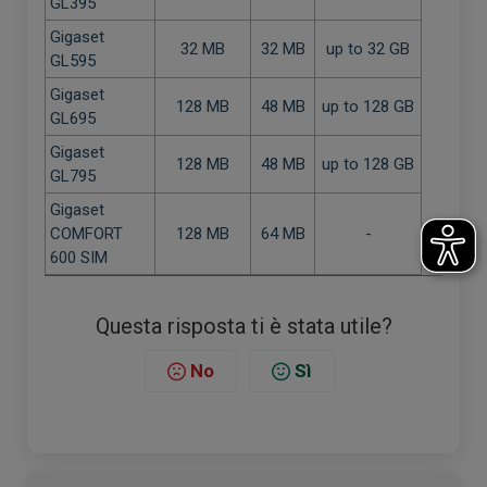
GL395
Gigaset
32 MB
32 MB
up to 32 GB
GL595
Gigaset
128 MB
48 MB
up to 128 GB
GL695
Gigaset
128 MB
48 MB
up to 128 GB
GL795
Gigaset
COMFORT
128 MB
64 MB
-
600 SIM
Questa risposta ti è stata utile?
No
Sì