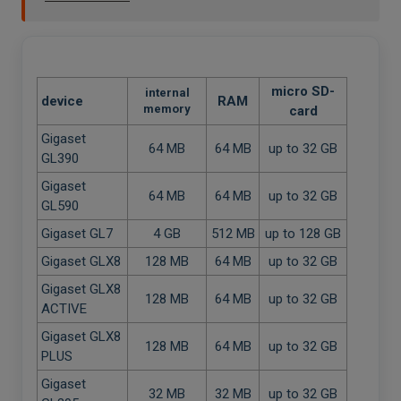
micro SD-
internal
device
RAM
memory
card
Gigaset
64 MB
64 MB
up to 32 GB
GL390
Gigaset
64 MB
64 MB
up to 32 GB
GL590
Gigaset GL7
4 GB
512 MB
up to 128 GB
Gigaset GLX8
128 MB
64 MB
up to 32 GB
Gigaset GLX8
128 MB
64 MB
up to 32 GB
ACTIVE
Gigaset GLX8
128 MB
64 MB
up to 32 GB
PLUS
Gigaset
32 MB
32 MB
up to 32 GB