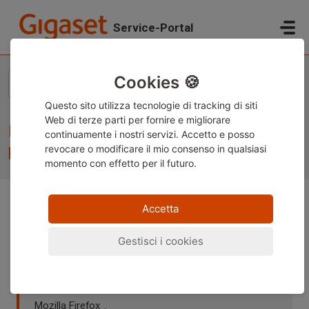
Salta al contenuto principale
Service-Portal
Home
...
Internal memory / RAM Gigaset mobile phone
Cookies 🍪
Questo sito utilizza tecnologie di tracking di siti
Web di terze parti per fornire e migliorare
Internal memory / RAM Gigaset mobile
continuamente i nostri servizi. Accetto e posso
phone
revocare o modificare
il mio consenso in qualsiasi
momento con effetto per il futuro.
Accetta
Nota:
Questo contenuto è attualmente disponibile solo
in tedesco e inglese. È possibile utilizzare la funzione di
Gestisci i cookies
traduzione integrata del browser per visualizzare la
pagina nella lingua desiderata. Le istruzioni sono
disponibili per
Google Chrome
,
Microsoft Edge
o
Mozilla Firefox
.