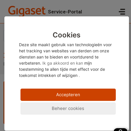
Doorgaan naar hoofdinhoud
Service-Portal
Startpagina
Kennisbank
Zelf repareren Informatie
Cookies
Deze site maakt gebruik van technologieën voor
het tracking van websites van derden om onze
Zelf repareren Informatie
diensten aan te bieden en voortdurend te
verbeteren.
Ik ga akkoord en kan
mijn
Bestellen van reserveonderdelen en reparatiehandleidingen
toestemming te allen tijde met effect voor de
toekomst
intrekken of wijzigen
.
Opmerking:
Deze inhoud is momenteel alleen beschikbaar
in het Duits en Engels. U kunt de ingebouwde vertaalfunctie
Accepteren
van uw browser gebruiken om deze pagina in uw gewenste
taal weer te geven. Instructies zijn beschikbaar voor
Beheer cookies
Google Chrome
,
Microsoft Edge
of
Mozilla Firefox
.