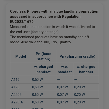
Cordless Phones with analoge landline connection
assessed in accordance with Regulation
EU2023/1670.
Measured in the condition in which it was delivered to
the end user (factory settings).
The mentioned products have no standby and off
mode. Also valid for Duo, Trio, Quattro.
Pn (base
Model
Pn (charging cradle)
station)
w. charged
w.o.
w. charged
handset
handset
handset
A116
0,50 W
—
—
A170
0,60 W
0,07 W
0,20 W
A2202
0,60 W
0,07 W
0,20 W
A270 A
0,60 W
0,07 W
0,20 W