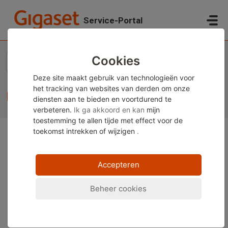
Doorgaan naar hoofdinhoud
Service-Portal
Startpagina
...
Draadloze telefoons
Cookies
Deze site maakt gebruik van technologieën voor
het tracking van websites van derden om onze
Draadloze telefoons
diensten aan te bieden en voortdurend te
verbeteren.
Ik ga akkoord en kan
mijn
toestemming te allen tijde met effect voor de
toekomst
intrekken of wijzigen
.
Opmerking:
Deze inhoud is momenteel alleen
beschikbaar in het Duits en Engels. U kunt de
Accepteren
ingebouwde vertaalfunctie van uw browser gebruiken
om deze pagina in uw gewenste taal weer te geven.
Beheer cookies
Instructies zijn beschikbaar voor
Google Chrome
,
Microsoft Edge
of
Mozilla Firefox
.