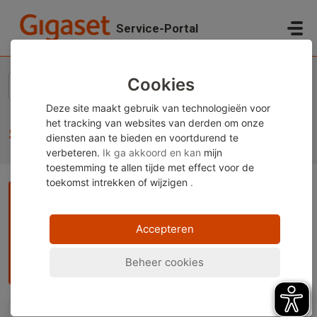
Doorgaan naar hoofdinhoud
Service-Portal
Startpagina
Kennisbank
Gigaset Telefoons
Service
Cookies
Deze site maakt gebruik van technologieën voor
het tracking van websites van derden om onze
Service (1)
diensten aan te bieden en voortdurend te
verbeteren.
Ik ga akkoord en kan
mijn
toestemming te allen tijde met effect voor de
toekomst
intrekken of wijzigen
.
Opmerking:
Deze inhoud is momenteel alleen beschikbaar
in het Duits en Engels. U kunt de ingebouwde vertaalfunctie
van uw browser gebruiken om deze pagina in uw gewenste
Accepteren
taal weer te geven. Instructies zijn beschikbaar voor
Beheer cookies
Google Chrome
,
Microsoft Edge
of
Mozilla Firefox
.