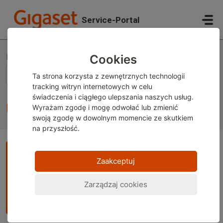
Przejdź do głównej treści
Service-Portal
Strona główna
Baza wiedzy
Smartfony Gigaset
Kwestie techniczne
Cookies
Ta strona korzysta z zewnętrznych technologii
tracking witryn internetowych w celu
świadczenia i ciągłego ulepszania naszych usług.
Kwestie techniczne (42)
Wyrażam zgodę i mogę odwołać lub zmienić
swoją zgodę w dowolnym momencie ze skutkiem
na przyszłość.
Uwaga:
Ta treść jest obecnie dostępna wyłącznie w języku
Zaakceptuj
niemieckim i angielskim. Możesz skorzystać z wbudowanej
funkcji tłumaczenia w przeglądarce, aby wyświetlić stronę
Zarządzaj cookies
w wybranym języku. Instrukcje są dostępne dla
Google Chrome
,
Microsoft Edge
lub
Mozilla Firefox
.