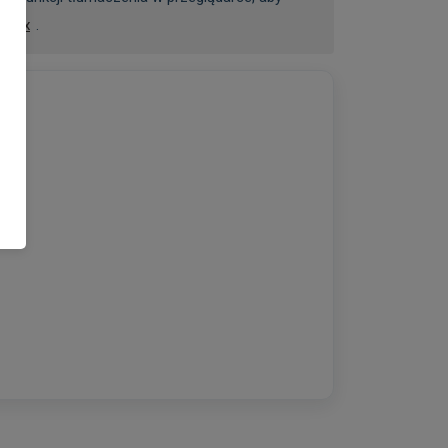
refox
.