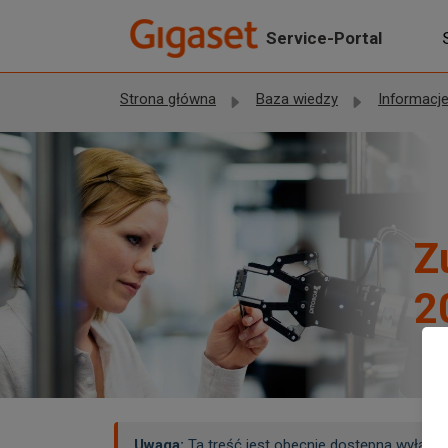
Przejdź do głównej treści
Service-Portal
Strona główna
Baza wiedzy
Informacje pra
Z
2
Uwaga:
Ta treść jest obecnie dostępna wyłączn