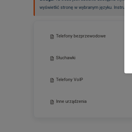
wyświetlić stronę w wybranym języku. Instrukcj
Telefony bezprzewodowe
Słuchawki
Telefony VoIP
Inne urządzenia