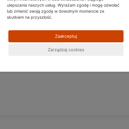
ulepszania naszych usług. Wyrażam zgodę i mogę odwołać
e są dostępne dla
Google Chrome
,
Microsoft Edge
lub
Mozilla Fi
lub zmienić
swoją zgodę w dowolnym momencie ze
skutkiem na przyszłość.
Zaakceptuj
Zarządzaj cookies