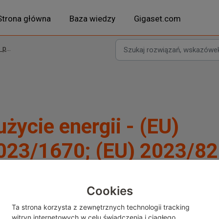
Strona główna
Baza wiedzy
Gigaset.com
wne
użycie energii - (EU)
023/1670; (EU) 2023/8
Cookies
Ta strona korzysta z zewnętrznych technologii tracking
ie w języku niemieckim i angielskim. Możesz skorzystać z wbudowan
witryn internetowych w celu świadczenia i ciągłego