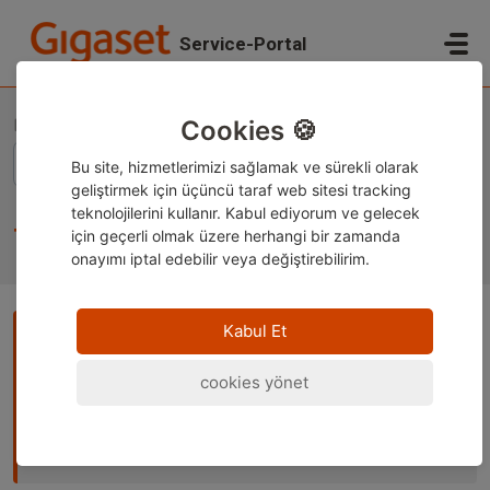
Ana içeriğe geç
Service-Portal
Ana Sayfa
Bilgi tabanı
Gigaset Akıllı Telefonlar
Technical topics
Cookies 🍪
Bu site, hizmetlerimizi sağlamak ve sürekli olarak
geliştirmek için üçüncü taraf web sitesi tracking
teknolojilerini kullanır. Kabul ediyorum ve
gelecek
Technical topics (42)
için geçerli olmak üzere herhangi bir zamanda
onayımı iptal edebilir veya değiştirebilirim.
Kabul Et
Not:
Bu içerik şu anda yalnızca Almanca ve İngilizce olarak
sunulmaktadır. Sayfayı tercih ettiğiniz dilde görüntülemek
cookies yönet
için tarayıcınızın yerleşik çeviri özelliğini kullanabilirsiniz.
Talimatlar için
Google Chrome
,
Microsoft Edge
veya
Mozilla Firefox
sayfalarına bakabilirsiniz.