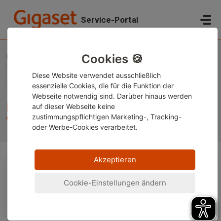
Zum hauptsächlichen Inhalt gehen
Service-Portal
Start
Wissensdatenbank
Rechtliche Informationen
Erklärungen der Recyclinglogos auf Verpackungen – (EU) 2025/40
Cookies 🍪
Diese Website verwendet ausschließlich
essenzielle Cookies, die für die Funktion der
Webseite notwendig sind. Darüber hinaus werden
Erklärungen der Recyclinglogos auf
auf dieser Webseite keine
zustimmungspflichtigen Marketing-, Tracking-
Verpackungen – (EU) 2025/40
oder Werbe-Cookies verarbeitet.
Akzeptieren
Details zu den zukünftigen EU-einheitlichen
Cookie-Einstellungen ändern
Logos