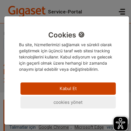
Ana içeriğe geç
Service-Portal
Ana Sayfa
Bilgi tabanı
Yasal bilgiler
Ambalajlardaki geri dönüşüm logolarının açıklamaları – (EU) 2025/40
Cookies 🍪
Bu site, hizmetlerimizi sağlamak ve sürekli olarak
geliştirmek için üçüncü taraf web sitesi tracking
teknolojilerini kullanır. Kabul ediyorum ve
gelecek
Ambalajlardaki geri dönüşüm
için geçerli olmak üzere herhangi bir zamanda
onayımı iptal edebilir veya değiştirebilirim.
logolarının açıklamaları – (EU)
2025/40
Kabul Et
cookies yönet
Not:
Bu içerik şu anda yalnızca Almanca ve İngilizce olarak
sunulmaktadır. Sayfayı tercih ettiğiniz dilde görüntülemek
için tarayıcınızın yerleşik çeviri özelliğini kullanabilirsiniz.
Talimatlar için
Google Chrome
,
Microsoft Edge
veya