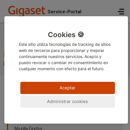
Saltar al contenido principal
Service-Portal
Inicio
...
Fritzbox - IP Phone can't start international calls
Cookies 🍪
Este sitio utiliza tecnologías de tracking de sitios
web de terceros para proporcionar y mejorar
Fritzbox - IP Phone can't start
continuamente nuestros servicios. Acepto y
international calls
puedo revocar o cambiar
mi consentimiento en
cualquier momento con efecto para el futuro.
Aceptar
Nota:
Este contenido está disponible actualmente solo
en alemán e inglés. Puede utilizar la función de
Administrar cookies
traducción integrada de su navegador para ver la
página en su idioma preferido. Las instrucciones están
disponibles para
Google Chrome
,
Microsoft Edge
o
Mozilla Firefox
.