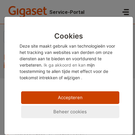
Doorgaan naar hoofdinhoud
Service-Portal
Startpagina
...
Fritzbox - IP Phone can't start international calls
Cookies
Deze site maakt gebruik van technologieën voor
het tracking van websites van derden om onze
Fritzbox - IP Phone can't start
diensten aan te bieden en voortdurend te
international calls
verbeteren.
Ik ga akkoord en kan
mijn
toestemming te allen tijde met effect voor de
toekomst
intrekken of wijzigen
.
Opmerking:
Deze inhoud is momenteel alleen
Accepteren
beschikbaar in het Duits en Engels. U kunt de
ingebouwde vertaalfunctie van uw browser gebruiken
Beheer cookies
om deze pagina in uw gewenste taal weer te geven.
Instructies zijn beschikbaar voor
Google Chrome
,
Microsoft Edge
of
Mozilla Firefox
.