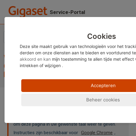
Doorgaan naar hoofdinhoud
Service-Portal
Startpagina
...
When I receive an incoming call on my Gigaset smartphone,...
Cookies
Deze site maakt gebruik van technologieën voor het track
derden om onze diensten aan te bieden en voortdurend te
When I receive an incoming call on my
akkoord en kan
mijn toestemming te allen tijde met effect
Gigaset smartphone, the screen stays
intrekken of wijzigen
.
black and the call cannot be answered.
Accepteren
Beheer cookies
Opmerking:
Deze inhoud is momenteel alleen
beschikbaar in het Duits en Engels. U kunt de
ingebouwde vertaalfunctie van uw browser gebruiken
om deze pagina in uw gewenste taal weer te geven.
Instructies zijn beschikbaar voor
Google Chrome
,