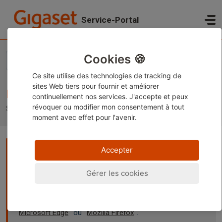
Passer au contenu principal
Service-Portal
Accueil
Base de connaissances
Mobiles Gigaset
Cookies 🍪
Ce site utilise des technologies de tracking de
sites Web tiers pour fournir et améliorer
Mobiles Gigaset
continuellement nos services. J'accepte et peux
révoquer ou modifier
mon consentement à tout
Support pour votre mobile Gigaset
moment avec effet pour l'avenir.
Remarque :
Ce contenu est actuellement disponible
Accepter
uniquement en allemand et en anglais. Vous pouvez utiliser
la fonction de traduction intégrée de votre navigateur pour
Gérer les cookies
afficher la page dans votre langue préférée. Des
instructions sont disponibles pour
Google Chrome
,
Microsoft Edge
ou
Mozilla Firefox
.