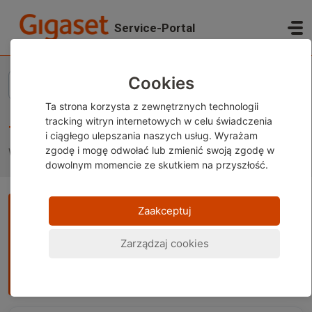
Przejdź do głównej treści
Service-Portal
Strona główna
Baza wiedzy
Telefony komórkowe Gigaset
Cookies
Ta strona korzysta z zewnętrznych technologii
tracking witryn internetowych w celu świadczenia
Telefony komórkowe Gigaset
i ciągłego ulepszania naszych usług. Wyrażam
zgodę i mogę odwołać lub zmienić
swoją zgodę w
Wsparcie dla telefony komórkowe Gigaset
dowolnym momencie ze skutkiem na przyszłość.
Uwaga:
Ta treść jest obecnie dostępna wyłącznie w języku
Zaakceptuj
niemieckim i angielskim. Możesz skorzystać z wbudowanej
funkcji tłumaczenia w przeglądarce, aby wyświetlić stronę
Zarządzaj cookies
w wybranym języku. Instrukcje są dostępne dla
Google Chrome
,
Microsoft Edge
lub
Mozilla Firefox
.