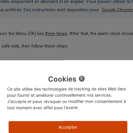
ble uniquement en allemand et en anglais. Vous pouvez utiliser la f
gue préférée. Des instructions sont disponibles pour
Google Chrome
press the Menu (OK) key
three times
. After that, the alarm clock shoul
 safe side, then follow these steps:
 there's a check mark next to it
heck mark is gone and you have deactivated it.
Cookies 🍪
with the red End Call key) in order to avoid placing the check mark ag
Ce site utilise des technologies de tracking de sites Web tiers
pour fournir et améliorer continuellement nos services.
J'accepte et peux révoquer ou modifier
mon consentement à
té utile ?
Non
Oui
tout moment avec effet pour l'avenir.
Accepter