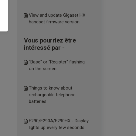
View and update Gigaset HX
handset firmware version
Vous pourriez être
intéressé par -
"Base" or "Register" flashing
on the screen
Things to know about
rechargeable telephone
batteries
E290/E290A/E290HX - Display
lights up every few seconds