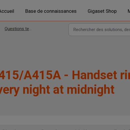
Accueil
Base de connaissances
Gigaset Shop
M
Questions techniques
415/A415A - Handset ri
very night at midnight