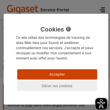
Passer au contenu principal
Service-Portal
Accueil
Base de connaissances
Informations légales
Déclarations relatives à la destruction de produits de consommation invendus – (UE) 2026/2
Cookies 🍪
Ce site utilise des technologies de tracking de
sites Web tiers pour fournir et améliorer
continuellement nos services. J'accepte et peux
Déclarations relatives à la destruction
révoquer ou modifier
mon consentement à tout
moment avec effet pour l'avenir.
de produits de consommation
invendus – (UE) 2026/2
Accepter
Gérer les cookies
Remarque :
Ce contenu est actuellement disponible
uniquement en allemand et en anglais. Vous pouvez utiliser
la fonction de traduction intégrée de votre navigateur pour
afficher la page dans votre langue préférée. Des