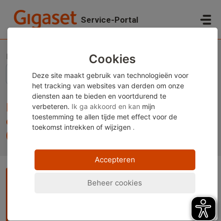
Doorgaan naar hoofdinhoud
Service-Portal
Startpagina
Kennisbank
Rechtelijke informatie
Meldingen inzake de vernietiging van onverkochte consumentenproducten – (EU) 2026/2
Cookies
Deze site maakt gebruik van technologieën voor
het tracking van websites van derden om onze
diensten aan te bieden en voortdurend te
Meldingen inzake de vernietiging van
verbeteren.
Ik ga akkoord en kan
mijn
toestemming te allen tijde met effect voor de
onverkochte consumentenproducten –
toekomst
intrekken of wijzigen
.
(EU) 2026/2
Accepteren
Opmerking:
Deze inhoud is momenteel alleen beschikbaar
Beheer cookies
in het Duits en Engels. U kunt de ingebouwde vertaalfunctie
van uw browser gebruiken om deze pagina in uw gewenste
taal weer te geven. Instructies zijn beschikbaar voor