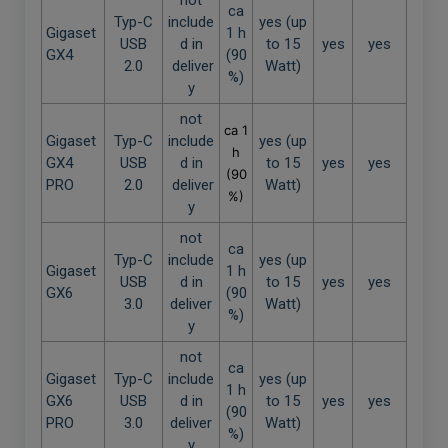
not
ca
Typ-C
include
yes (up
Gigaset
1 h
USB
d in
to 15
yes
yes
GX4
(90
2.0
deliver
Watt)
%)
y
not
ca 1
Gigaset
Typ-C
include
yes (up
h
GX4
USB
d in
to 15
yes
yes
(90
PRO
2.0
deliver
Watt)
%)
y
not
ca
Typ-C
include
yes (up
Gigaset
1 h
USB
d in
to 15
yes
yes
GX6
(90
3.0
deliver
Watt)
%)
y
not
ca
Gigaset
Typ-C
include
yes (up
1 h
GX6
USB
d in
to 15
yes
yes
(90
PRO
3.0
deliver
Watt)
%)
y