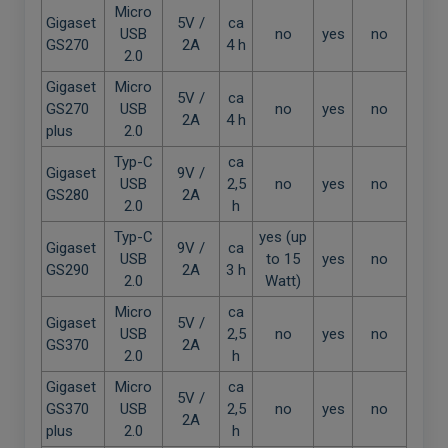
Micro
Gigaset
5V /
ca
USB
no
yes
no
GS270
2A
4 h
2.0
Gigaset
Micro
5V /
ca
GS270
USB
no
yes
no
2A
4 h
plus
2.0
Typ-C
ca
Gigaset
9V /
USB
2,5
no
yes
no
GS280
2A
2.0
h
Typ-C
yes (up
Gigaset
9V /
ca
USB
to 15
yes
no
GS290
2A
3 h
2.0
Watt)
Micro
ca
Gigaset
5V /
USB
2,5
no
yes
no
GS370
2A
2.0
h
Gigaset
Micro
ca
5V /
GS370
USB
2,5
no
yes
no
2A
plus
2.0
h