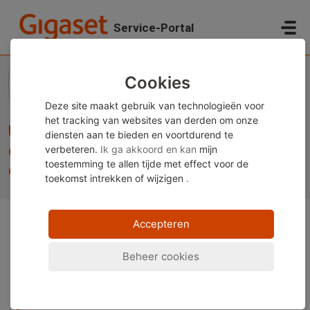
Doorgaan naar hoofdinhoud
Service-Portal
Startpagina
...
USB-port / Output performance charger / Wireless charging...
Cookies
Deze site maakt gebruik van technologieën voor
het tracking van websites van derden om onze
USB-port / Output performance
diensten aan te bieden en voortdurend te
charger / Wireless charging / Fast
verbeteren.
Ik ga akkoord en kan
mijn
toestemming te allen tijde met effect voor de
charge
toekomst
intrekken of wijzigen
.
Accepteren
Opmerking:
Deze inhoud is momenteel alleen
beschikbaar in het Duits en Engels. U kunt de
Beheer cookies
ingebouwde vertaalfunctie van uw browser gebruiken
om deze pagina in uw gewenste taal weer te geven.
Instructies zijn beschikbaar voor
Google Chrome
,