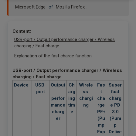
Microsoft Edge
of
Mozilla Firefox
.
Content:
USB-port / Output performance charger / Wireless
charging / Fast charge
Explanation of the fast charge function
USB-port / Output performance charger / Wireless
charging / Fast charge
Device
USB-
Output
Ch
Wirele
Fas
Super
port
arg
ss
t
f
ast
perfor
ing
chargi
cha
charg
mance
tim
ng
rge
e PD
charg
e
PE+
3.0
er
(Pu
(Pum
mp
p
Exp
Delive