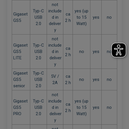
not
Typ-C
include
yes (up
Gigaset
ca
USB
d in
to 15
yes
no
GS5
2 h
2.0
deliver
Watt)
y
not
Gigaset
Typ-C
include
ca
GS5
USB
d in
no
yes
no
2 h
LITE
2.0
deliver
y
Gigaset
Typ-C
5V
/
ca
GS5
USB
no
yes
no
2A
2 h
senior
2.0
not
Gigaset
Typ-C
include
yes (up
ca
GS5
USB
d in
to 15
yes
no
2 h
PRO
2.0
deliver
Watt)
y