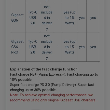
not
Typ-C
include
yes (up
Gigaset
USB
d in
-
to 15
yes
yes
GS6
2.0
deliver
Watt)
y
not
Gigaset
Typ-C
include
yes (up
GS6
USB
d in
-
to 15
yes
yes
PRO
2.0
deliver
Watt)
y
Explanation of the fast charge function
Fast charge PE+ (Pump Express+): Fast charging up to
18W possible.
Super fast charge PD 3.0 (Pump Delivery): Super fast
charging up to 30W possible.
Note: To achieve optimal charging performance, we
recommend using only original Gigaset USB chargers.