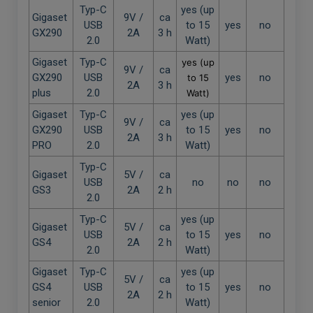
Typ-C
yes (up
Gigaset
9V /
ca
USB
to 15
yes
no
GX290
2A
3 h
2.0
Watt)
Gigaset
Typ-C
yes (up
9V /
ca
GX290
USB
yes
no
to 15
2A
3 h
plus
2.0
Watt)
Gigaset
Typ-C
yes (up
9V /
ca
GX290
USB
to 15
yes
no
2A
3 h
PRO
2.0
Watt)
Typ-C
Gigaset
5V /
ca
USB
no
no
no
GS3
2A
2 h
2.0
Typ-C
yes (up
Gigaset
5V /
ca
USB
to 15
yes
no
GS4
2A
2 h
2.0
Watt)
Gigaset
Typ-C
yes (up
5V
/
ca
GS4
USB
to 15
yes
no
2A
2 h
senior
2.0
Watt)