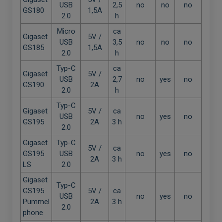
USB
2,5
no
no
no
GS180
1,5A
2.0
h
Micro
ca
Gigaset
5V /
USB
3,5
no
no
no
GS185
1,5A
2.0
h
Typ-C
ca
Gigaset
5V /
USB
2,7
no
yes
no
GS190
2A
2.0
h
Typ-C
Gigaset
5V /
ca
USB
no
yes
no
GS195
2A
3 h
2.0
Gigaset
Typ-C
5V /
ca
GS195
USB
no
yes
no
2A
3 h
LS
2.0
Gigaset
Typ-C
GS195
5V /
ca
USB
no
yes
no
Pummel
2A
3 h
2.0
phone