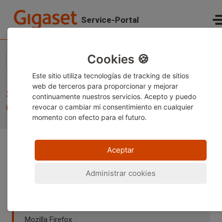
Saltar al contenido principal
Service-Portal
Inicio
...
Software update of Gigaset GS290/GX290/GS4 via local update
Cookies 🍪
Este sitio utiliza tecnologías de tracking de sitios
web de terceros para proporcionar y mejorar
Software update of Gigaset
continuamente nuestros servicios. Acepto y puedo
GS290/GX290/GS4 via local update
revocar o cambiar
mi consentimiento en cualquier
momento con efecto para el futuro.
Aceptar
Nota:
Este contenido está disponible actualmente solo
en alemán e inglés. Puede utilizar la función de
Administrar cookies
traducción integrada de su navegador para ver la
página en su idioma preferido. Las instrucciones están
disponibles para
Google Chrome
,
Microsoft Edge
o
Mozilla Firefox
.