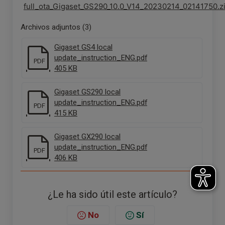
full_ota_Gigaset_GS290_10.0_V14_20230214_02141750.z
Archivos adjuntos (3)
Gigaset GS4 local
update_instruction_ENG.pdf
PDF
405 KB
Gigaset GS290 local
update_instruction_ENG.pdf
PDF
415 KB
Gigaset GX290 local
update_instruction_ENG.pdf
PDF
406 KB
¿Le ha sido útil este artículo?
No
Sí