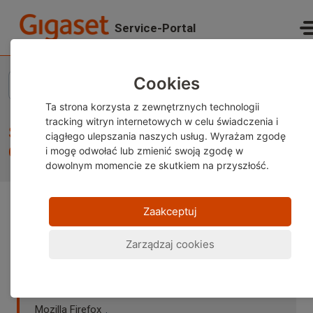
Przejdź do głównej treści
Service-Portal
Strona główna
...
Software update of Gigaset GS290/GX290/GS4 via local update
Cookies
Ta strona korzysta z zewnętrznych technologii
tracking witryn internetowych w celu świadczenia i
Software update of Gigaset
ciągłego ulepszania naszych usług. Wyrażam zgodę
GS290/GX290/GS4 via local update
i mogę odwołać lub zmienić
swoją zgodę w
dowolnym momencie ze skutkiem na przyszłość.
Zaakceptuj
Uwaga:
Ta treść jest obecnie dostępna wyłącznie w
języku niemieckim i angielskim. Możesz skorzystać z
Zarządzaj cookies
wbudowanej funkcji tłumaczenia w przeglądarce, aby
wyświetlić stronę w wybranym języku. Instrukcje są
dostępne dla
Google Chrome
,
Microsoft Edge
lub
Mozilla Firefox
.