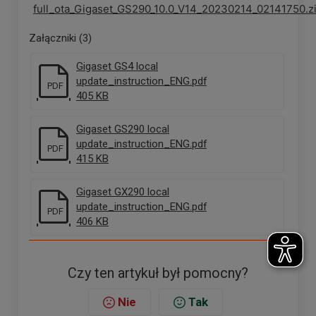
full_ota_Gigaset_GS290_10.0_V14_20230214_02141750.z
Załączniki (3)
Gigaset GS4 local
update_instruction_ENG.pdf
PDF
405 KB
Gigaset GS290 local
update_instruction_ENG.pdf
PDF
415 KB
Gigaset GX290 local
update_instruction_ENG.pdf
PDF
406 KB
Czy ten artykuł był pomocny?
Nie
Tak