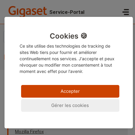
Passer au contenu principal
Service-Portal
Accueil
...
Informations relatives à l'élimination
Cookies 🍪
Ce site utilise des technologies de tracking de
sites Web tiers pour fournir et améliorer
Informations relatives à l'élimination
continuellement nos services. J'accepte et peux
révoquer ou modifier
mon consentement à tout
moment avec effet pour l'avenir.
Remarque :
Ce contenu est actuellement disponible
Accepter
uniquement en allemand et en anglais. Vous pouvez
utiliser la fonction de traduction intégrée de votre
Gérer les cookies
navigateur pour afficher la page dans votre langue
préférée. Des instructions sont disponibles pour
Google Chrome
,
Microsoft Edge
ou
Mozilla Firefox
.