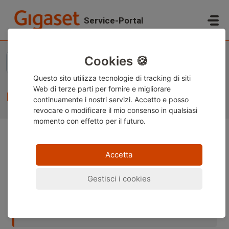
Salta al contenuto principale
Service-Portal
Home
...
Import contacts from SIM-card
Cookies 🍪
Questo sito utilizza tecnologie di tracking di siti
Web di terze parti per fornire e migliorare
Import contacts from SIM-card
continuamente i nostri servizi. Accetto e posso
revocare o modificare
il mio consenso in qualsiasi
momento con effetto per il futuro.
Nota:
Questo contenuto è attualmente disponibile solo
Accetta
in tedesco e inglese. È possibile utilizzare la funzione di
traduzione integrata del browser per visualizzare la
Gestisci i cookies
pagina nella lingua desiderata. Le istruzioni sono
disponibili per
Google Chrome
,
Microsoft Edge
o
Mozilla Firefox
.