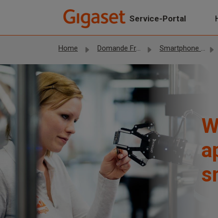
Salta al contenuto principale
Service-Portal
Home
Domande Frequenti (FAQ)
Smartphone Gigaset
W
a
s