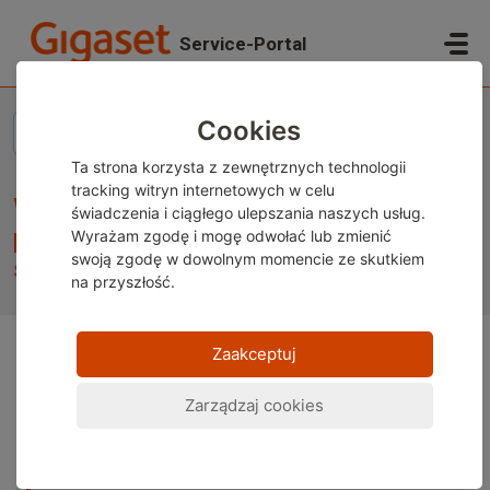
Przejdź do głównej treści
Service-Portal
Strona główna
...
Where can I change / view the app permissions of my Gigas...
Cookies
Ta strona korzysta z zewnętrznych technologii
tracking witryn internetowych w celu
Where can I change / view the app
świadczenia i ciągłego ulepszania naszych usług.
permissions of my Gigaset
Wyrażam zgodę i mogę odwołać lub zmienić
swoją zgodę w dowolnym momencie ze skutkiem
smartphone?
na przyszłość.
Zaakceptuj
Uwaga:
Ta treść jest obecnie dostępna wyłącznie w
języku niemieckim i angielskim. Możesz skorzystać z
Zarządzaj cookies
wbudowanej funkcji tłumaczenia w przeglądarce, aby
wyświetlić stronę w wybranym języku. Instrukcje są
dostępne dla
Google Chrome
,
Microsoft Edge
lub