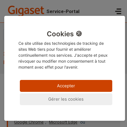
Passer au contenu principal
Service-Portal
Accueil
...
Setting the display duration of system messages - System ...
Cookies 🍪
Ce site utilise des technologies de tracking de
sites Web tiers pour fournir et améliorer
Setting the display duration of system
continuellement nos services. J'accepte et peux
messages - System messages
révoquer ou modifier
mon consentement à tout
moment avec effet pour l'avenir.
Accepter
Remarque :
Ce contenu est actuellement disponible
uniquement en allemand et en anglais. Vous pouvez
Gérer les cookies
utiliser la fonction de traduction intégrée de votre
navigateur pour afficher la page dans votre langue
préférée. Des instructions sont disponibles pour
Google Chrome
,
Microsoft Edge
ou