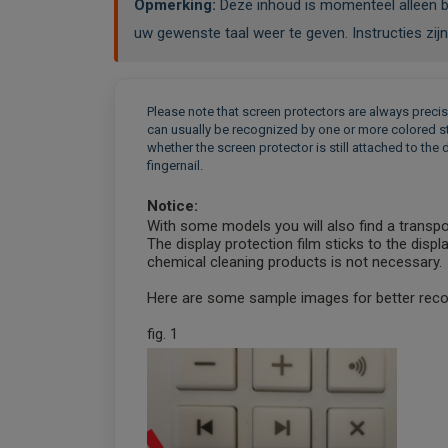
Opmerking:
Deze inhoud is momenteel alleen be
uw gewenste taal weer te geven. Instructies zi
Please note that screen protectors are always preci
can usually be recognized by one or more colored stri
whether the screen protector is still attached to the 
fingernail.
Notice:
With some models you will also find a transpor
The display protection film sticks to the disp
chemical cleaning products is not necessary.
Here are some sample images for better recog
fig. 1