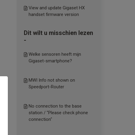
View and update Gigaset HX
handset firmware version
Dit wilt u misschien lezen
-
Welke sensoren heeft mijn
Gigaset-smartphone?
MWI Info not shown on
Speedport-Router
No connection to the base
station / "Please check phone
connection"