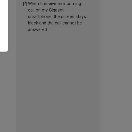
When I receive an incoming
call on my Gigaset
smartphone, the screen stays
black and the call cannot be
answered.