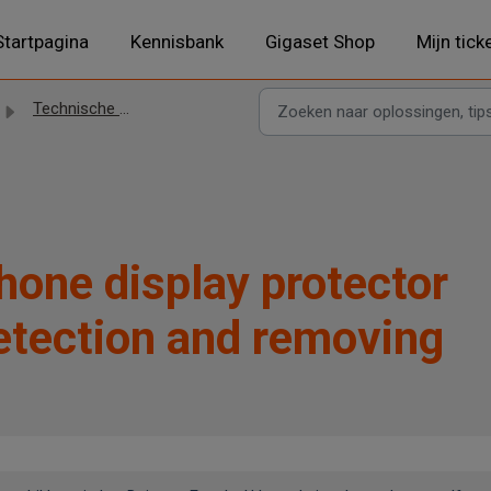
Startpagina
Kennisbank
Gigaset Shop
Mijn tick
Technische problemen
hone display protector
etection and removing