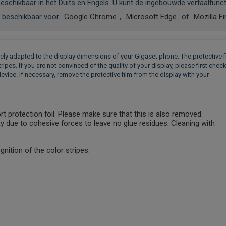
schikbaar in het Duits en Engels. U kunt de ingebouwde vertaalfunc
jn beschikbaar voor
Google Chrome
,
Microsoft Edge
of
Mozilla Fi
sely adapted to the display dimensions of your Gigaset phone. The protective f
pes. If you are not convinced of the quality of your display, please first chec
device. If necessary, remove the protective film from the display with your
t protection foil. Please make sure that this is also removed.
lay due to cohesive forces to leave no glue residues. Cleaning with
nition of the color stripes.