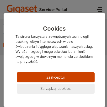
Przejdź do głównej treści
Service-Portal
Strona główna
...
Keyboard is not visible
Cookies
Ta strona korzysta z zewnętrznych technologii
tracking witryn internetowych w celu
Keyboard is not visible
świadczenia i ciągłego ulepszania naszych usług.
Wyrażam zgodę i mogę odwołać lub zmienić
swoją zgodę w dowolnym momencie ze skutkiem
na przyszłość.
Uwaga:
Ta treść jest obecnie dostępna wyłącznie w
języku niemieckim i angielskim. Możesz skorzystać z
Zaakceptuj
wbudowanej funkcji tłumaczenia w przeglądarce, aby
wyświetlić stronę w wybranym języku. Instrukcje są
Zarządzaj cookies
dostępne dla
Google Chrome
,
Microsoft Edge
lub
Mozilla Firefox
.