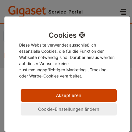
Zum hauptsächlichen Inhalt gehen
Service-Portal
Start
...
Keine Anruferliste sichtbar
Cookies 🍪
Diese Website verwendet ausschließlich
essenzielle Cookies, die für die Funktion der
Keine Anruferliste sichtbar
Webseite notwendig sind. Darüber hinaus werden
auf dieser Webseite keine
zustimmungspflichtigen Marketing-, Tracking-
oder Werbe-Cookies verarbeitet.
Wenn Ihr Mobilteil keine verpassten Anrufe anzeigt,
kann der Grund dafür darin liegen das:
Akzeptieren
- Das Mobilteil ist nicht an seiner ursprünglichen
Cookie-Einstellungen ändern
Gigaset-Basisstation angemeldet
- Das Mobilteil ist an einer Basisstation eines
Drittanbieters oder an einem Router mit geringerer
Kompatibilität angemeldet