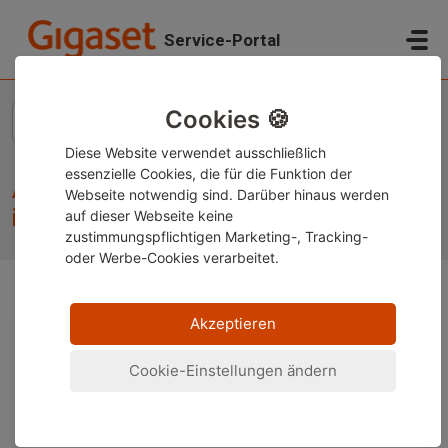
Zum hauptsächlichen Inhalt gehen
Service-Portal
Start
...
Apps auf einem Gigaset Smartphone installieren und deinst...
Cookies 🍪
Diese Website verwendet ausschließlich
essenzielle Cookies, die für die Funktion der
Apps auf einem Gigaset Smartphone
Webseite notwendig sind. Darüber hinaus werden
installieren und deinstallieren
auf dieser Webseite keine
zustimmungspflichtigen Marketing-, Tracking-
oder Werbe-Cookies verarbeitet.
Akzeptieren
Inhalt:
Was sind Apps?
Cookie-Einstellungen ändern
Apps installieren
Apps deinstallieren