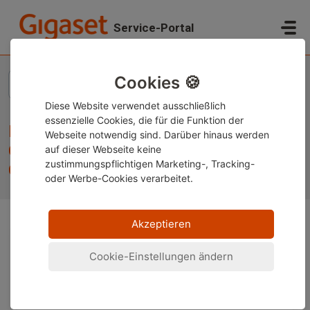
Zum hauptsächlichen Inhalt gehen
Service-Portal
Start
...
Informationen zu Garantie-, Gewährleistung und Reparatur ...
Cookies 🍪
Diese Website verwendet ausschließlich
essenzielle Cookies, die für die Funktion der
Informationen zu Garantie-,
Webseite notwendig sind. Darüber hinaus werden
Gewährleistung und Reparatur bei
auf dieser Webseite keine
zustimmungspflichtigen Marketing-, Tracking-
Gigaset
oder Werbe-Cookies verarbeitet.
Akzeptieren
Nachstehend finden Sie unsere
Garantie-,
Cookie-Einstellungen ändern
Gewährleistungsbedingungen
und auch
Informationen zu unserem
Reparaturprozess
.
Gigaset Telefone und Gigaset Repeater