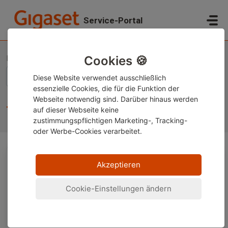
Zum hauptsächlichen Inhalt gehen
Service-Portal
Start
Wissensdatenbank
Gigaset Telefone
Technische Themen
Cookies 🍪
Diese Website verwendet ausschließlich
essenzielle Cookies, die für die Funktion der
Webseite notwendig sind. Darüber hinaus werden
Technische Themen (45)
auf dieser Webseite keine
zustimmungspflichtigen Marketing-, Tracking-
oder Werbe-Cookies verarbeitet.
Akzeptieren
Welche Akkus soll ich für mein Gigaset
verwenden? Wissenswertes zu Telefonakkus
Cookie-Einstellungen ändern
CLIP Anzeige